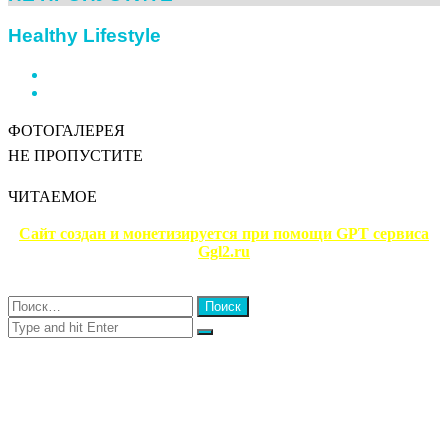
Healthy Lifestyle
Previous
page
Next
page
ФОТОГАЛЕРЕЯ
НЕ ПРОПУСТИТЕ
ЧИТАЕМОЕ
Сайт создан и монетизируется при помощи GPT сервиса
Ggl2.ru
Close
Найти:
Close
Search
for